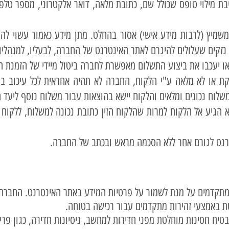
ת מילוי טופס שכולל שם, כתובת מלאה, דואר אלקטרוני, מספר טלפו
שמיץ (לרבות מידע אישי) אסור בהחלט. מתן מידע כאמור עשוי להיח
 נזקים שעלולים להיגרם לאתר האינטרנט של החברה, לבעליו, למנהלי
או יעכבו את ביצוע התשלום מאפשרת לחברה ביטול מיידי של הזמנת ה
קת או לא מלאה ע"י הלקוח, החברה לא תהיה אחראית לכל עיכוב ב
לוח נכונים ומלאים והלקוח יישא בהוצאות עבור משלוח נוסף ליעד ה
 הגיע אל הלקוח למרות שהלקוח הזין כתובת נכונה למשלוח, ללקוח 
רנט לגורם אחר ללא הסכמה מראש ובכתב של החברה.
תקדמים על מנת לשמור על פרטיות המידע באתר האינטרנט. החברה
טת באמצעי זהירות מתקדמים עבור רכישה בטוחה.
יח חסינות מוחלטת מפני חדירות למחשב, ניסיונות חדירה, כגון פריצה