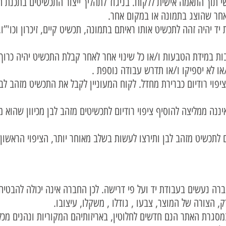
 תוך התאמה אישית ללקוח. בניגוד לתהליך ייצור התכשיטים בתכנת 
ם בהכרח לתכשיט אחר שהוצג בתמונ
יה זהה לתכשיט אותו ראיתם בתמונה, תכשיט קיים, זיכרון וכו'”ו
ות במידת הטבעות ו/או כל שינוי אחר לאחר קבלת התכשיט יהיה כרוך
או לא יספיקו ו/או תדרש עבודה נוספת .
פוי רודיום כברירת מחדל. לקוח המעוניין לקבל את התכשיט מזהב לבן
יננה ממליצה להוסיף ציפוי רודיום לתכשיטים מזהב לבן מכיוון שהוא מ
ה נעשים בעבודת יד ועל פי דרישה. לכן החברה אינה יכולה להבטיח כ
, הצורה של המוצר, צבעו , גודלו , משקלו, עיצובו.
סגרת האתר הנם חדשים לחלוטין, באריזותיהם המקוריות ונהנים מכל