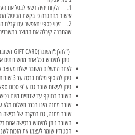
אישור מהחברה כי בקשת הביטול הת
שהחברה קיבלה את המוצר במשרדיה
GIFT CARD(להלן:"השובר")
:השובר
.ניתן למימוש בכל אחד מהשירותים אותם הסטודיו שלנו מציע: בעיצוב אישי או בסדנאות צורפות
לאחר התשלום השובר ישלח מעוצב למ
ניתן להוסיף מילות ברכה עד 3 שורות.
ניתן לעשות שובר גם ע"פ סכום ספצי
השובר בתוקף עד שנתיים מיום רכישת
​שובר מתנה הינו בגדר תשלום מלא עב
שובר מתנה, גם במקרה של רכישה בס
השובר ניתן למימוש ברכישה אחת בלב
הסטודיו שומר לעצמו את הזכות לשנות