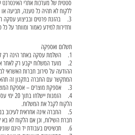
סטטית של מערכות אתרי האינטרנט ש
ללקוח לא תהיה כל טענה, תביעה או 
3. בהזנת פרטים ובביצוע עסקה הנ
וחדירות למידע כאמור ומוותר על כל
תשלום ואספקה
1. השלמת עסקה באתר הינה רק לאחר קבלת האישור מחברת הסליקה.
ההודעה על סירוב חברות האשראי למת
המתקשר עם החברה בתקנון זה תהא כ
3. אספקת מוצרים – אספקת המוצרים תתאפשר או ע"י איסוף עצמי של הלקוח או ע"י חברת שליחויות בתוספת תשלום של 50 ש"ח.
4. הזמנות
הלקוח לקבל את המשלוח.
5. החברה אינה אחראית לעיכוב במסי
חברת השילוח, וכן אם הלקוח לא בא
6. תכשיטים בעבודת יד הינם שונים בתכלית מהתכשיטים שעוצבו והוצגו בתכנת המחשב באתר האינטרנט.