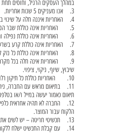
במהלך העסקים הרגיל, וחוסים תחת כל
3. אנו מעניקים 5 שנות אחריות.
4. האחריות איננה חלה על שינוי בצבע או בגוון של התכשיט עם הזמן.
5. האחריות אינה כוללת שבר הנגרם משימוש לקוי, שאינו סביר, בתכשיט.
6. האחריות אינה כוללת נפילה והשתחררות של אבנים/יהלומים.
7. האחריות אינה כוללת קרע בשרשרת .
8. האחריות אינה כוללת כל נזק לתכשיט עקב אי עמידה בתנאי השימוש המומלצים לעיל.
9. האחריות אינה חלה בכל מקרה 
שיבוץ, שיוף, ניקוי, ציפוי.
10. האחריות כוללת כל תיקון רלוונטי בהתאם לתנאים הנ"ל.
11. בתיאום מראש עם החברה, ניתן
תיאום כאמור יעשה במייל ו/או בטלפון
12. החברה לא תהיה אחראית כלפי ה
הלקוח עבור המוצר.
13. תכשיטי חריטה – יש לשים את הדעת כי תכשיטי חריטה עם הזמן מאבדים את הצבע השחור והחריטה עם הזמן נשחקת.
14. עם קבלת התכשיט ישלח ללקוח תעודה לצורכי ביטוח.