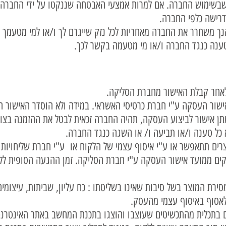
בשימוש החברה. אם למרות אמצעי האבטחה שננקטו על ידי החברה, צ
דרישה כלפי החברה.
ך משחרר את החברה מאחריות לכל נזק שייגרם לך ו/או למי מטעמך ע
 טענה כנגד החברה ו/או מי מטעמה בקשר לכך.
ן אישור לביצוע העסקה, תהיה החברה זכאית לבטל את ההזמנה בצור
ל טענה ו/או תביעה ו/ או השגה כנגד החברה.
 יישלחו בתוך 20 ימי עסקים ממועד אישור העסקה ע"י חברת הסליקה. זמן ההגעה הסו
רת המוצר בשל סיבות שאינו בשליטתו : כח עליון, שביתות, עיצומים
 לאסוף באיסוף עצמי מהעסק.