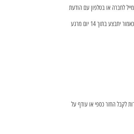
ור יכול שיעשה במייל לחברה או בטלפון עם הודעת
2. זיכוי כספי יתאפשר עם קבלת המוצר חזרה, בניכוי 5% או 100 ₪ (הנמוך ביניהם) כדמי ביטול . הזיכוי כאמור יתבצע בתוך 14 יום מרגע
רות לקבל החזר כספי או עודף על