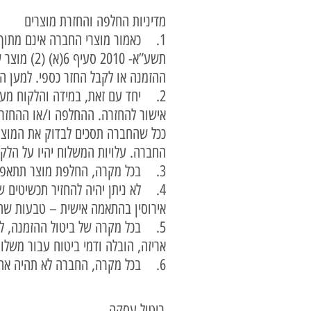
מדיניות החלפה והחזרת מוצרים
1. כאמור מוצרי החברה אינם מתוך
תשע”א- 10
ההזמנה או לקבל החזר כספי. למען הס
2. יחד עם זאת, במידה והלקוח מעוניין לבקש להחליף את המוצר, יוכל ליצור קשר עם החברה במייל
אישור להחזרה. ההחלפה ו/או ההחזרה
ככל שהחברה תסכים לבדוק את המוצר
החברה. עלויות המשלוח יהיו על הלקו
3. בכל מקרה, החלפת מוצר תתאפשר פעם אחת בגין כל מוצר שנרכש.
4. לא ניתן יהיה להחזיר תכשיטים 
אירוסין בהתאמה אישית – טבעות שהל
5. בכל מקרה של ביטול ההזמנה, לב
אריזה, הובלה ודמי ביטוח עבור משלו
6. בכל מקרה, החברה לא תהיה אחראית לכל אובדן או נזק במהלך משלוח המוצרים שהוחזרו.
ביטול עסקה